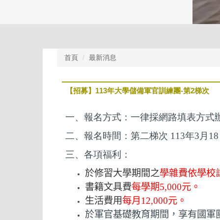
首頁
最新消息
【招募】113年大學儲備軍官訓練團-第2梯次
一、報名方式：一律採網路填表方式
二、報名時間：第二梯次 113年3月18
三、各項福利：
於修習大學期間之
學雜費依學校
書籍文具費
每學期
5,000
元。
生活費用
每月
12,000
元。
於軍官基礎教育期間，享有國軍