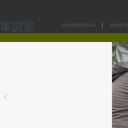
跳
到
主
要
軍訓室
全民國防教育課程
藥物濫用
內
容
區