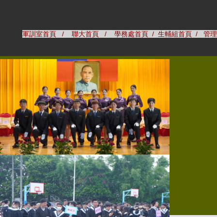
跳
到
主
軍訓室首頁
/
聯大首頁
/
學務處首頁
/
生輔組首頁
/
管理
要
內
容
區