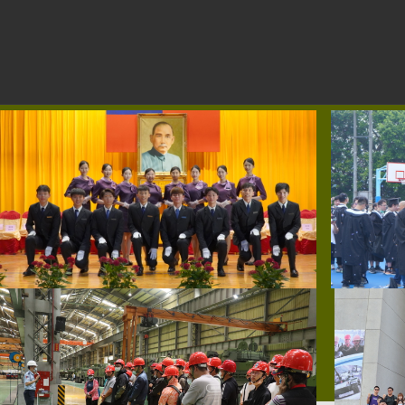
跳
到
主
要
內
容
區