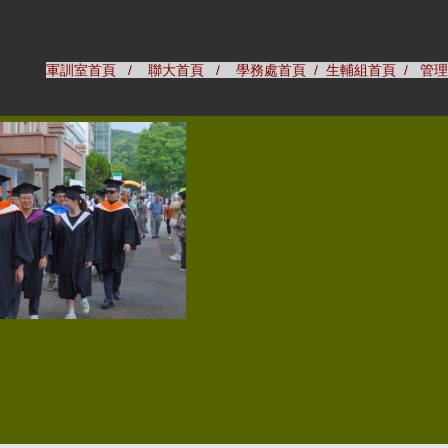
軍訓室首頁
/
聯大首頁
/
學務處首頁
/
生輔組首頁
/
管理